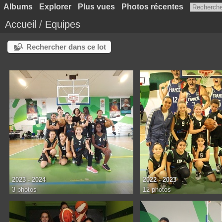
Albums
Explorer
Plus vues
Photos récentes
Accueil
/
Equipes
Rechercher dans ce lot
2023 - 2024
2022 - 2023
3 photos
12 photos